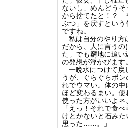
た。彼女、干し椎茸
ないし、めんどうそ
から捨てたと！？ 
ぶつ」を戻すという
ですね。
私は自分のやり方は
だから、人に言うの
た。でも窮地に追い
の発想が浮かびます
一晩水につけて戻
うが、ぐらぐらポン
れでウマい。体の中
ほど変わるまい。使
使った方がいいよネ
「えっ！それで食べ
けとかないと石みた
思った……。」