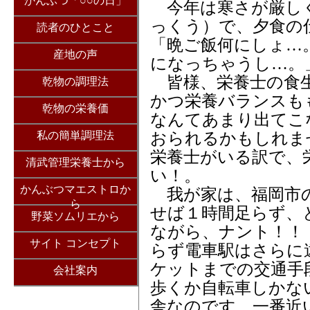
かんぶつ「○○の日」
今年は寒さが厳しく
っくう）で、夕食の
読者のひとこと
「晩ご飯何にしょ…
産地の声
になっちゃうし…。
皆様、栄養士の食生
乾物の調理法
かつ栄養バランスも
乾物の栄養価
なんてあまり出てこ
私の簡単調理法
おられるかもしれま
栄養士がいる訳で、
清武管理栄養士から
い！。
かんぶつマエストロか
我が家は、福岡市の
ら
せば１時間足らず、
野菜ソムリエから
ながら、ナント！！
サイト コンセプト
らず電車駅はさらに
ケットまでの交通手
会社案内
歩くか自転車しかな
舎なのです。一番近