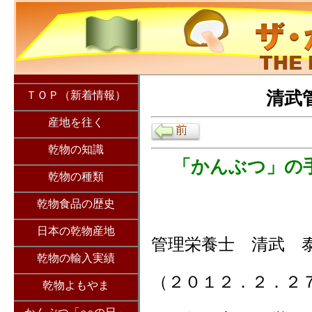
清武
ＴＯＰ（新着情報）
産地を往く
乾物の知識
「かんぶつ」の
乾物の種類
乾物食品の歴史
日本の乾物産地
管理栄養士 清武 
乾物の輸入実績
（２０１２．２．２
乾物よもやま