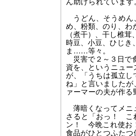
ん助けられています
うどん、そうめん
め、粉類、のり、わ
（煮干）、干し椎茸
時豆、小豆、ひじき
ま……等々。
災害で２～３日で食
資を、というニュー
が、「うちは孤立し
ね」と言いましたが
ァーマーの夫が作る
薄暗くなってメニ
さると「おっ！ こ
ン！ 今晩これ使お
食品がひとつふたつ